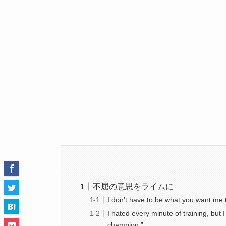
不屈の意思をライムに
I don’t have to be what you want me 
I hated every minute of training, but I
champion.”