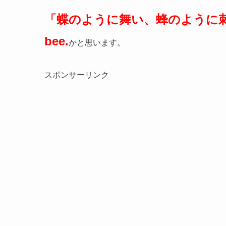
「蝶のように舞い、蜂のように刺す」Float l
bee.
かと思います。
スポンサーリンク