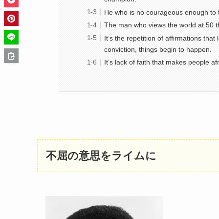
He who is no courageous enough to tak
The man who views the world at 50 th
It’s the repetition of affirmations th
conviction, things begin to happen.
It’s lack of faith that makes people a
不屈の意思をライムに